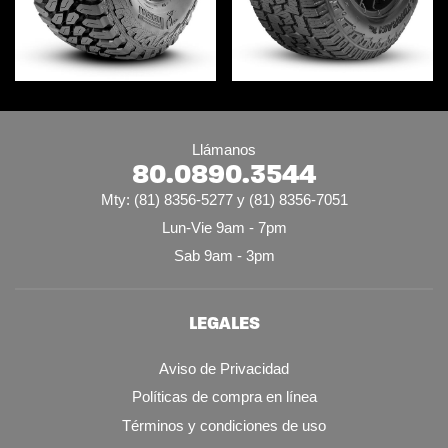
Llámanos
80.0890.3544
Mty: (81) 8356-5277 y (81) 8356-7051
Lun-Vie 9am - 7pm
Sab 9am - 3pm
LEGALES
Aviso de Privacidad
Políticas de compra en línea
Términos y condiciones de uso