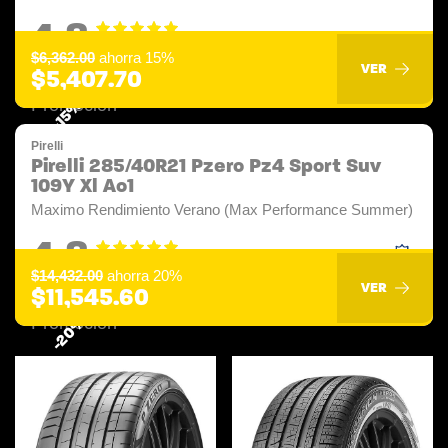
4.8
$6,362.00
ahorra 15%
VER
$5,407.70
-15%
Pirelli
Pirelli 285/40R21 Pzero Pz4 Sport Suv
109Y Xl Ao1
Maximo Rendimiento Verano (Max Performance Summer)
4.8
$14,432.00
ahorra 20%
VER
$11,545.60
-20%