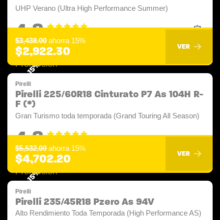
UHP Verano (Ultra High Performance Summer)
4.8
$3,438.00
ahorra 15%
VER
$2,922.30
-15%
Pirelli
Pirelli 225/60R18 Cinturato P7 As 104H R-
F (*)
Gran Turismo toda temporada (Grand Touring All Season)
4.8
$5,532.00
ahorra 15%
VER
$4,702.20
-15%
Pirelli
Pirelli 235/45R18 Pzero As 94V
Alto Rendimiento Toda Temporada (High Performance AS)