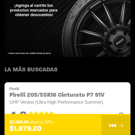
LA MÁS BUSCADAS
Pirelli
Pirelli 205/55R16 Cinturato P7 91V
UHP Verano (Ultra High Performance Summer)
4.8
$2,088.00
ahorra 10%
VER
$1,879.20