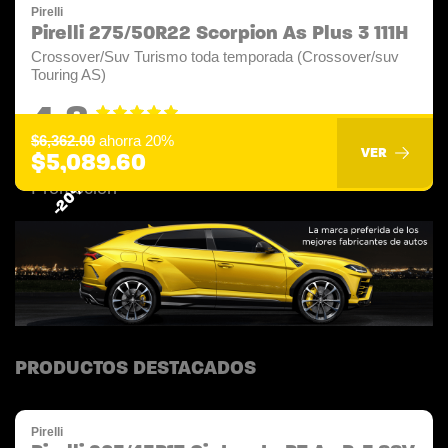
Pirelli
Pirelli 275/50R22 Scorpion As Plus 3 111H
Crossover/Suv Turismo toda temporada (Crossover/suv
Touring AS)
4.8
$6,362.00
ahorra 20%
VER
$5,089.60
-20%
PRODUCTOS DESTACADOS
Pirelli