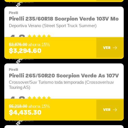
-10%
Pirelli
Pirelli 235/60R18 Scorpion Verde 103V Mo
Deportiva Verano (Street Sport Truck Summer)
4.8
$3,876.00
ahorra 15%
VER
$3,294.60
-15%
Pirelli
Pirelli 265/50R20 Scorpion Verde As 107V
Crossover/Suv Turismo toda temporada (Crossover/suv
Touring AS)
4.8
$5,218.00
ahorra 15%
VER
$4,435.30
-15%