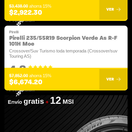
$3,438.00
ahorra 15%
VER
$2,922.30
-15%
Pirelli
Pirelli 235/55R19 Scorpion Verde As R-F
101H Moe
Crossover/Suv Turismo toda temporada (Crossover/suv
Touring AS)
4.8
$7,852.00
ahorra 15%
VER
$6,674.20
-15%