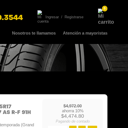
0
0.3544
Ingresar
/
Registrarse
Nosotros te llamamos
Atención a mayoristas
55R17
$4,972.00
ahorra 10%
 AS R-F 91H
$4,474.80
Pagando de contado
 temporada (Grand