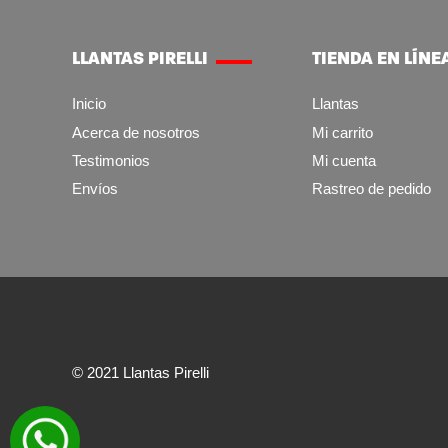
LLANTAS PIRELLI
TIENDA EN LÍNE
Inicio
Llantas
Acerca de nosotros
Mi carrito
Testimonios
Mi cuenta
Envíos
Rastreo de pedido
© 2021 Llantas Pirelli