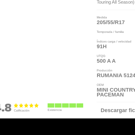
Touring All Season)
Medida
205/55/R17
Temporada / familia
Índices carga / velocidad
91H
UTQG
500 A A
Producción
RUMANIA 512
OEM
MINI COUNTRY
PACEMAN
4.8
Descargar fic