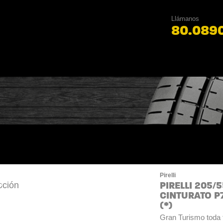
Llámanos
80.089
Pirelli
PIRELLI 205/
%
CINTURATO P7
(*)
Gran Turismo toda