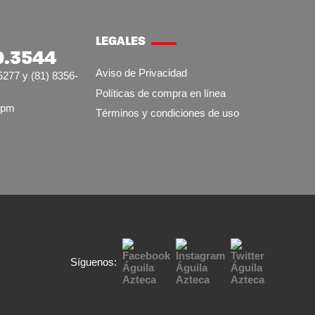
LEGALES
0.3544
Aviso de Privacidad
5277 y (81) 8356-
Políticas de compra en línea
7pm
Términos y condiciones de uso
Síguenos: