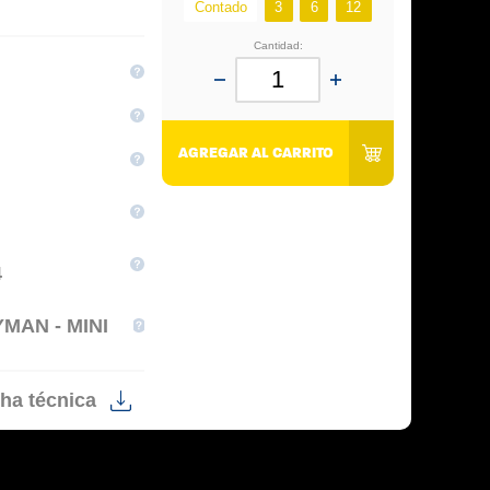
Contado
3
6
12
Cantidad:
AGREGAR AL CARRITO
4
MAN - MINI
ha técnica