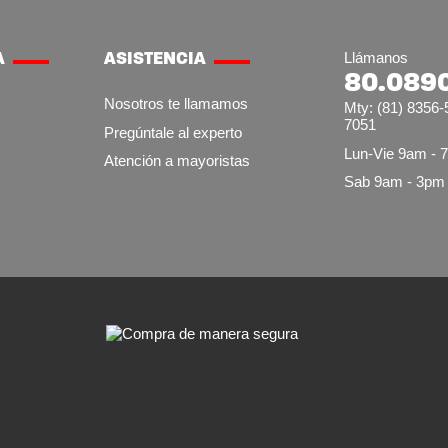
A
ASISTENCIA
Llámanos
80.089
Nosotros te llamamos
Mty: (81) 8356-
7051
Pregúntale al experto
Lun-Vie 9am - 
Atención a mayoristas
Sab 9am - 3pm