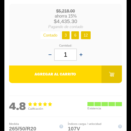
$5,218.00
ahorra 15%
$4,435.30
Pagando de contado
Contado
3
6
12
Cantidad:
AGREGAR AL CARRITO
4.8
Medida
Índices carga / velocidad
265/50/R20
107V