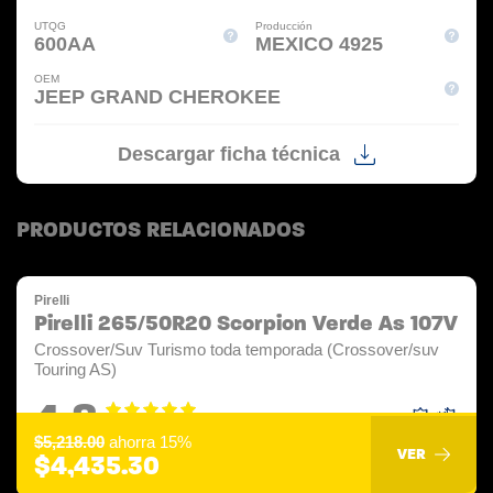
UTQG
Producción
600AA
MEXICO 4925
OEM
JEEP GRAND CHEROKEE
Descargar ficha técnica
PRODUCTOS RELACIONADOS
Pirelli
Pirelli 265/50R20 Scorpion Verde As 107V
Crossover/Suv Turismo toda temporada (Crossover/suv
Touring AS)
4.8
$5,218.00
ahorra 15%
VER
$4,435.30