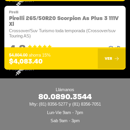
-15%
Pirelli
Pirelli 265/50R20 Scorpion As Plus 3 111V
Xl
Crossover/Suv Turismo toda temporada (Crossover/suv
Touring AS)
4.8
$4,804.00
ahorra 15%
VER
$4,083.40
-15%
Llámanos
80.0890.3544
Mty: (81) 8356-5277 y (81) 8356-7051
Lun-Vie 9am - 7pm
Sab 9am - 3pm