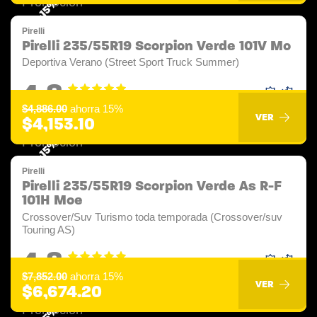
-15%
Pirelli
Pirelli 235/55R19 Scorpion Verde 101V Mo
Deportiva Verano (Street Sport Truck Summer)
4.8
$4,886.00
ahorra 15%
VER
$4,153.10
-15%
Pirelli
Pirelli 235/55R19 Scorpion Verde As R-F
101H Moe
Crossover/Suv Turismo toda temporada (Crossover/suv
Touring AS)
4.8
$7,852.00
ahorra 15%
VER
$6,674.20
-15%