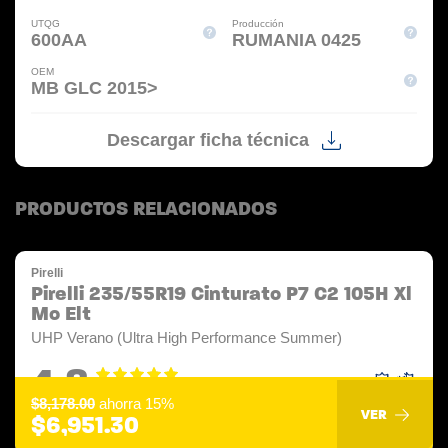
UTQG
Producción
600AA
RUMANIA 0425
OEM
MB GLC 2015>
Descargar ficha técnica
PRODUCTOS RELACIONADOS
Pirelli
Pirelli 235/55R19 Cinturato P7 C2 105H Xl
Mo Elt
UHP Verano (Ultra High Performance Summer)
4.8
$8,178.00
ahorra 15%
VER
$6,951.30