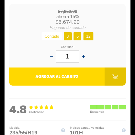
$7,852.00
ahorra 15%
$6,674.20
Pagando de contado
Contado
3
6
12
Cantidad:
AGREGAR AL CARRITO
4.8
Medida
Índices carga / velocidad
235/55/R19
101H