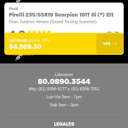
Pirelli
Pirelli 235/55R19 Scorpion 101T Si (*) Elt
Gran Turismo Verano (Grand Touring Summer)
4.8
$5,798.00
ahorra 15%
VER
$4,928.30
-15%
Llámanos
80.0890.3544
Mty: (81) 8356-5277 y (81) 8356-7051
Lun-Vie 9am - 7pm
Sab 9am - 3pm
LEGALES