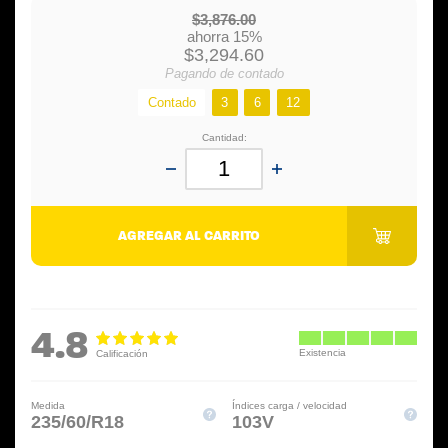
$3,876.00
ahorra 15%
$3,294.60
Pagando de contado
Contado
3
6
12
Cantidad:
AGREGAR AL CARRITO
4.8
Medida
Índices carga / velocidad
235/60/R18
103V