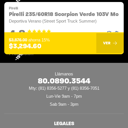
Pirelli
Pirelli 235/60R18 Scorpion Verde 103V Mo
Deportiva Verano (Street Sport Truck Summer)
4.8
$3,876.00
ahorra 15%
VER
$3,294.60
-15%
Llámanos
80.0890.3544
Mty: (81) 8356-5277 y (81) 8356-7051
Lun-Vie 9am - 7pm
Sab 9am - 3pm
LEGALES