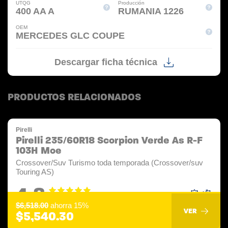
UTQG
Producción
400 AA A
RUMANIA 1226
OEM
MERCEDES GLC COUPE
Descargar ficha técnica
PRODUCTOS RELACIONADOS
Pirelli
Pirelli 235/60R18 Scorpion Verde As R-F
103H Moe
Crossover/Suv Turismo toda temporada (Crossover/suv
Touring AS)
4.8
$6,518.00
ahorra 15%
VER
$5,540.30